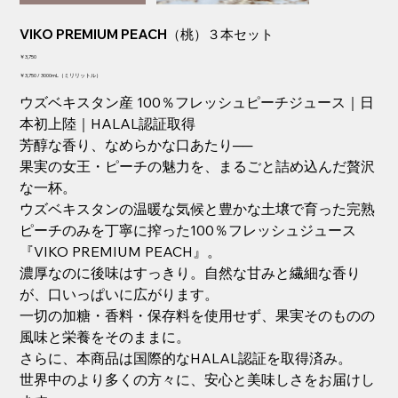
VIKO PREMIUM PEACH（桃）３本セット
価
￥3,750
格
￥3,750
￥3,750 / 3000mL（ミリリットル）
／
ウズベキスタン産 100％フレッシュピーチジュース｜日
3000
mL
本初上陸｜HALAL認証取得
芳醇な香り、なめらかな口あたり──
果実の女王・ピーチの魅力を、まるごと詰め込んだ贅沢
な一杯。
ウズベキスタンの温暖な気候と豊かな土壌で育った完熟
ピーチのみを丁寧に搾った100％フレッシュジュース
『VIKO PREMIUM PEACH』。
濃厚なのに後味はすっきり。自然な甘みと繊細な香り
が、口いっぱいに広がります。
一切の加糖・香料・保存料を使用せず、果実そのものの
風味と栄養をそのままに。
さらに、本商品は国際的なHALAL認証を取得済み。
世界中のより多くの方々に、安心と美味しさをお届けし